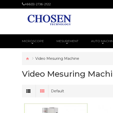
+66(0)-2736-2122
MICROSCOPE
MESUREMENT
AUTO MACHI
Video Mesuring Machine
Video Mesuring Mach
Default