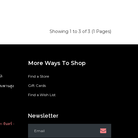
Showing 1 to 3 of 3 (1 Pages)
More Ways To Shop
g,
Find a Store
Gift Cards
สะพานสูง
Find a Wish List
Newsletter
จันทร์ -