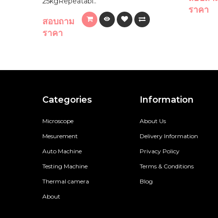
25kgRepeatabi..
ราคา
สอบถาม
ราคา
Categories
Information
Microscope
About Us
Mesurement
Delivery Information
Auto Machine
Privacy Policy
Testing Machine
Terms & Conditions
Thermal camera
Blog
About