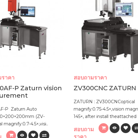
มราคา
สอบถามราคา
0AF-P Zaturn vision
ZV300CNC ZATURN
urement
ZATURN : ZV300CNCoptical
F-P Zaturn Auto
magnify:0.75-4.5×,vision magni
00×200×200mm (ZV-
145×, after install theattached 
l magnify:0.7-4.5×,visi..
สอบถาม
ม
ราคา