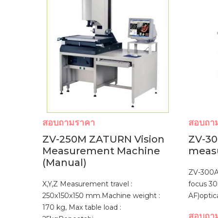
สอบถามราคา
สอบถา
ZV-250M ZATURN Vision
ZV-30
Measurement Machine
meas
(Manual)
ZV-300A
X,Y,Z Measurement travel :
focus 3
250x150x150 mm.Machine weight :
AF)optica
170 kg, Max table load :
สอบถา