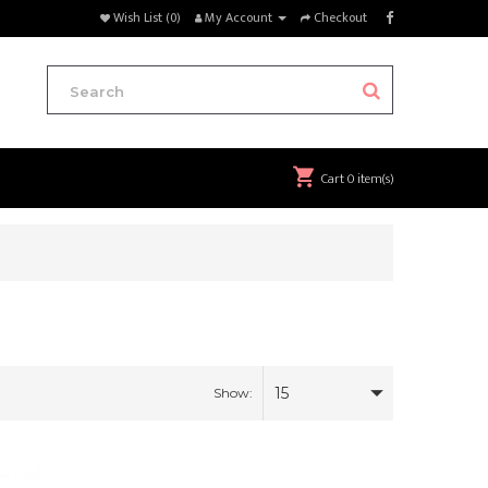
Wish List (0)
My Account
Checkout
Cart
0 item(s)
15
Show: