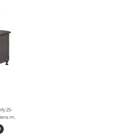
fy:25-
lens m..